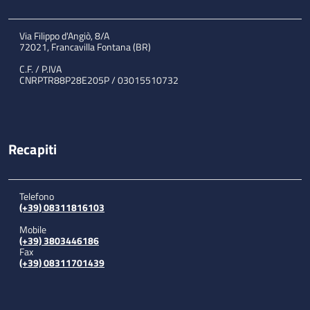
Via Filippo d'Angiò, 8/A
72021, Francavilla Fontana (BR)
C.F. / P.IVA
CNRPTR88P28E205P / 03015510732
Recapiti
Telefono
(+39) 08311816103
Mobile
(+39) 3803446186
Fax
(+39) 08311701439