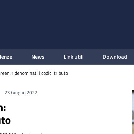
denze
News
Link utili
Download
green: ridenominati i codici tributo
23 Giugno 2022
n:
uto