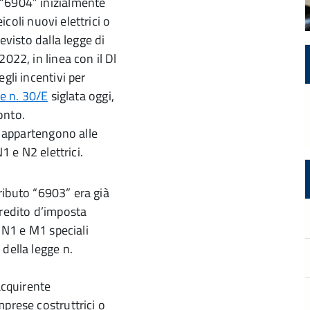
 “6904” inizialmente
icoli nuovi elettrici o
evisto dalla legge di
022, in linea con il Dl
gli incentivi per
ne n. 30/E
siglata oggi,
onto.
, appartengono alle
1 e N2 elettrici.
tributo “6903” era già
credito d’imposta
a N1 e M1 speciali
della legge n.
acquirente
prese costruttrici o