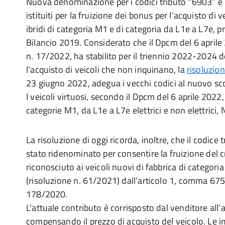
Nuova denominazione per i codici tributo “6903” e
istituiti per la fruizione dei bonus per l’acquisto di ve
ibridi di categoria M1 e di categoria da L1e a L7e, pr
Bilancio 2019. Considerato che il Dpcm del 6 aprile 2
n. 17/2022, ha stabilito per il triennio 2022-2024 de
l’acquisto di veicoli che non inquinano, la
risoluzio
23 giugno 2022, adegua i vecchi codici al nuovo sc
I veicoli virtuosi, secondo il Dpcm del 6 aprile 2022
categorie M1, da L1e a L7e elettrici e non elettrici, N
La risoluzione di oggi ricorda, inoltre, che il codice 
stato ridenominato per consentire la fruizione del 
riconosciuto ai veicoli nuovi di fabbrica di categori
(risoluzione n. 61/2021) dall’articolo 1, comma 675 
178/2020.
L’attuale contributo è corrisposto dal venditore all’
compensando il prezzo di acquisto del veicolo. Le im