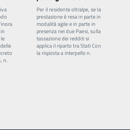
iva
Per il residente oltralpe, se la
odo
prestazione è resa in parte in
finora
modalità agile e in parte in
 in
presenza nei due Paesi, sulla
 le
tassazione dei redditi si
 delle
applica il riparto tra Stati Con
ecreto
la risposta a interpello n.
, n.