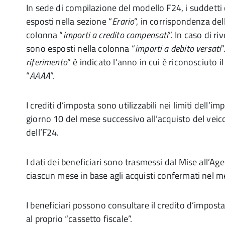
In sede di compilazione del modello F24, i suddetti 
esposti nella sezione “
Erario
”, in corrispondenza de
colonna “
importi a credito compensati
”. In caso di r
sono esposti nella colonna “
importi a debito versati
”
riferimento
” è indicato l’anno in cui è riconosciuto 
“
AAAA
”.
I crediti d’imposta sono utilizzabili nei limiti dell’i
giorno 10 del mese successivo all’acquisto del veico
dell’F24.
I dati dei beneficiari sono trasmessi dal Mise all’Age
ciascun mese in base agli acquisti confermati nel 
I beneficiari possono consultare il credito d’impos
al proprio “cassetto fiscale”.