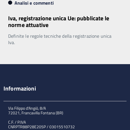
Analisi e commenti
Iva, registrazione unica Ue: pubblicate le
norme attuative
Definite le regole tecniche della registrazione unica
Iva.
Informazioni
Via Filippo d'Angiò, 8/A
72021, Francavilla Fontana (BR)
C.F. / P.IVA
CNRPTR88P28E205P / 03015510732