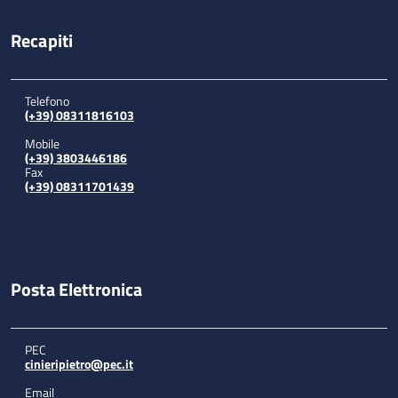
Recapiti
Telefono
(+39) 08311816103
Mobile
(+39) 3803446186
Fax
(+39) 08311701439
Posta Elettronica
PEC
cinieripietro@pec.it
Email