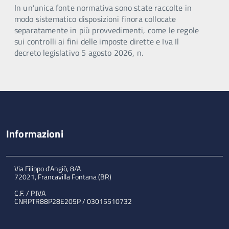
In un’unica fonte normativa sono state raccolte in
modo sistematico disposizioni finora collocate
separatamente in più provvedimenti, come le regole
sui controlli ai fini delle imposte dirette e Iva Il
decreto legislativo 5 agosto 2026, n.
Informazioni
Via Filippo d'Angiò, 8/A
72021, Francavilla Fontana (BR)
C.F. / P.IVA
CNRPTR88P28E205P / 03015510732