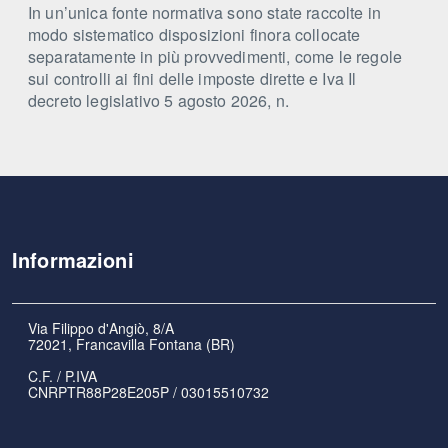
In un’unica fonte normativa sono state raccolte in
modo sistematico disposizioni finora collocate
separatamente in più provvedimenti, come le regole
sui controlli ai fini delle imposte dirette e Iva Il
decreto legislativo 5 agosto 2026, n.
Informazioni
Via Filippo d'Angiò, 8/A
72021, Francavilla Fontana (BR)
C.F. / P.IVA
CNRPTR88P28E205P / 03015510732