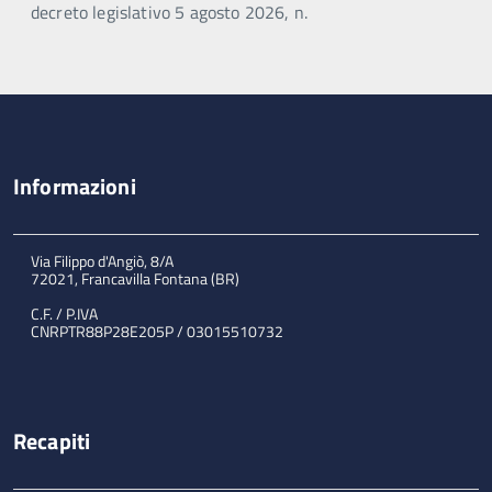
decreto legislativo 5 agosto 2026, n.
Informazioni
Via Filippo d'Angiò, 8/A
72021, Francavilla Fontana (BR)
C.F. / P.IVA
CNRPTR88P28E205P / 03015510732
Recapiti