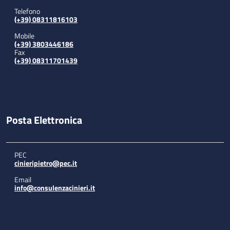
Telefono
(+39) 08311816103
Mobile
(+39) 3803446186
Fax
(+39) 08311701439
Posta Elettronica
PEC
cinieripietro@pec.it
Email
info@consulenzacinieri.it