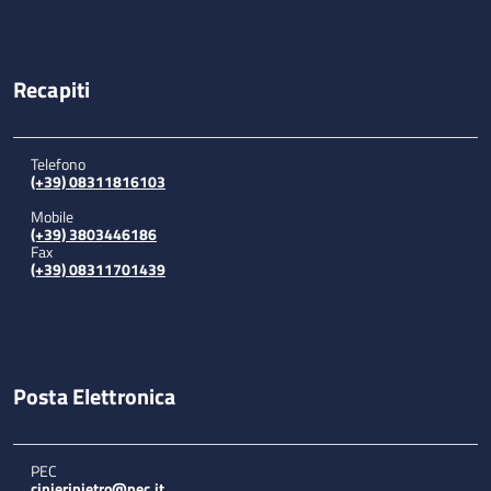
Recapiti
Telefono
(+39) 08311816103
Mobile
(+39) 3803446186
Fax
(+39) 08311701439
Posta Elettronica
PEC
cinieripietro@pec.it