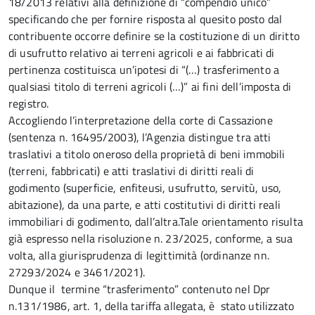
18/2013 relativi alla definizione di “compendio unico”
specificando che per fornire risposta al quesito posto dal
contribuente occorre definire se la costituzione di un diritto
di usufrutto relativo ai terreni agricoli e ai fabbricati di
pertinenza costituisca un’ipotesi di “(…) trasferimento a
qualsiasi titolo di terreni agricoli (…)” ai fini dell’imposta di
registro.
Accogliendo l’interpretazione della corte di Cassazione
(sentenza n. 16495/2003), l’Agenzia distingue tra atti
traslativi a titolo oneroso della proprietà di beni immobili
(terreni, fabbricati) e atti traslativi di diritti reali di
godimento (superficie, enfiteusi, usufrutto, servitù, uso,
abitazione), da una parte, e atti costitutivi di diritti reali
immobiliari di godimento, dall’altra.Tale orientamento risulta
già espresso nella risoluzione n. 23/2025, conforme, a sua
volta, alla giurisprudenza di legittimità (ordinanze nn.
27293/2024 e 3461/2021).
Dunque il termine “trasferimento” contenuto nel Dpr
n.131/1986, art. 1, della tariffa allegata, è stato utilizzato