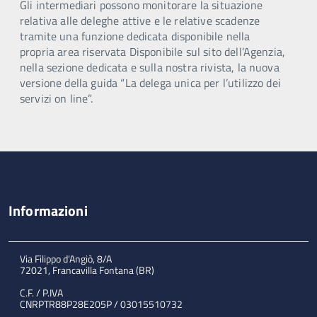
Gli intermediari possono monitorare la situazione
relativa alle deleghe attive e le relative scadenze
tramite una funzione dedicata disponibile nella
propria area riservata Disponibile sul sito dell’Agenzia,
nella sezione dedicata e sulla nostra rivista, la nuova
versione della guida “La delega unica per l’utilizzo dei
servizi on line”.
Informazioni
Via Filippo d'Angiò, 8/A
72021, Francavilla Fontana (BR)
C.F. / P.IVA
CNRPTR88P28E205P / 03015510732