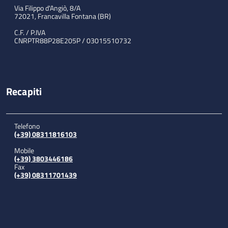
Via Filippo d'Angiò, 8/A
72021, Francavilla Fontana (BR)
C.F. / P.IVA
CNRPTR88P28E205P / 03015510732
Recapiti
Telefono
(+39) 08311816103
Mobile
(+39) 3803446186
Fax
(+39) 08311701439