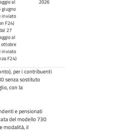
ggio al
2026
 giugno
e inviato
on F24)
dal 27
ggio al
 ottobre
e inviato
nza F24)
nto), per i contribuenti
30 senza sostituto
lio, con la
ndenti e pensionati
icata del modello 730
e modalità, il