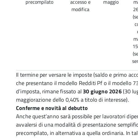
precompilato
accesso e
maggio
ma
modifica
26
(s
c
ma
15
(s
se
Il termine per versare le imposte (saldo e primo acco
che presentano il modello Redditi Pf o il modello 7
d’imposta, rimane fissato al
30 giugno 2026
(30 lug
maggiorazione dello 0,40% a titolo di interesse).
Conferme e novità al debutto
Anche quest’anno sarà possibile per lavoratori dipe
avvalersi di una modalità di presentazione semplif
precompilato, in alternativa a quella ordinaria. In tal