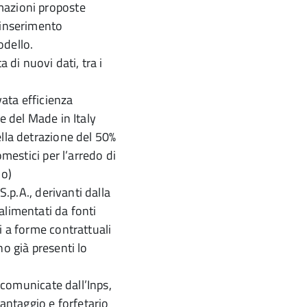
mazioni proposte
’inserimento
odello.
 di nuovi dati, tra i
vata efficienza
e del Made in Italy
ella detrazione del 50%
omestici per l’arredo di
io)
S.p.A., derivanti dalla
alimentati da fonti
i a forme contrattuali
no già presenti lo
, comunicate dall’Inps,
vantaggio e forfetario