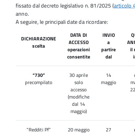
fissato dal decreto legislativo n. 81/2025 (
articolo 
anno.
A seguire, le principali date da ricordare:
DATA DI
INVIO
Q
DICHIARAZIONE
ACCESSO
a
AN
scelta
operazioni
partire
il
consentite
dal
“730”
30 aprile
14
precompilato
solo
maggio
ma
accesso
22
(modifiche
dal 14
maggio)
“Redditi Pf”
20 maggio
27