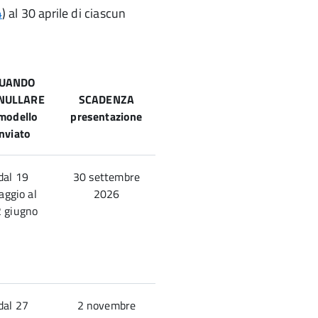
4
) al 30 aprile di ciascun
UANDO
NULLARE
SCADENZA
 modello
presentazione
inviato
dal 19
30 settembre
ggio al
2026
 giugno
dal 27
2 novembre