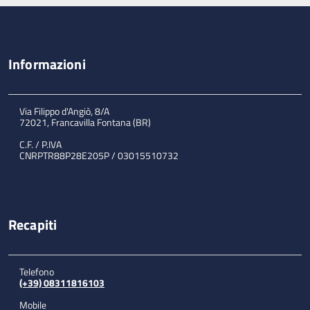
Informazioni
Via Filippo d'Angiò, 8/A
72021, Francavilla Fontana (BR)
C.F. / P.IVA
CNRPTR88P28E205P / 03015510732
Recapiti
Telefono
(+39) 08311816103
Mobile