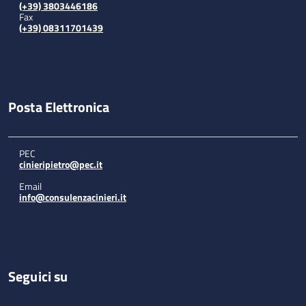
(+39) 3803446186
Fax
(+39) 08311701439
Posta Elettronica
PEC
cinieripietro@pec.it
Email
info@consulenzacinieri.it
Seguici su