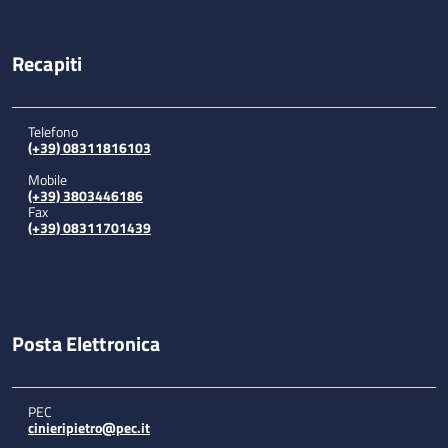
Recapiti
Telefono
(+39) 08311816103
Mobile
(+39) 3803446186
Fax
(+39) 08311701439
Posta Elettronica
PEC
cinieripietro@pec.it