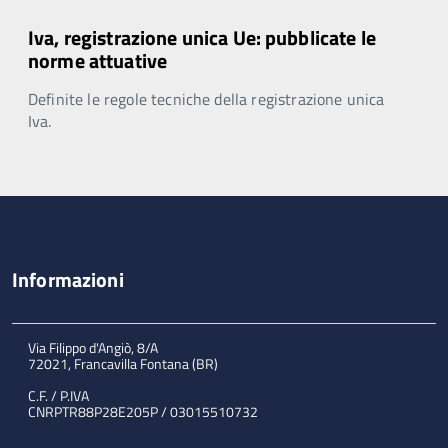
Iva, registrazione unica Ue: pubblicate le
norme attuative
Definite le regole tecniche della registrazione unica
Iva.
Informazioni
Via Filippo d'Angiò, 8/A
72021, Francavilla Fontana (BR)
C.F. / P.IVA
CNRPTR88P28E205P / 03015510732