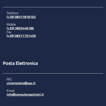
Telefono
(+39) 08311816103
Mobile
(+39) 3803446186
Fax
(+39) 08311701439
Posta Elettronica
PEC
cinieripietro@pec.it
Email
info@consulenzacinieri.it