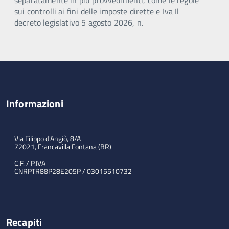
sui controlli ai fini delle imposte dirette e Iva Il
decreto legislativo 5 agosto 2026, n.
Informazioni
Via Filippo d'Angiò, 8/A
72021, Francavilla Fontana (BR)
C.F. / P.IVA
CNRPTR88P28E205P / 03015510732
Recapiti