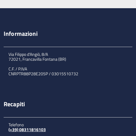
Informazioni
Via Filippo d'Angiò, 8/A
72021, Francavilla Fontana (BR)
C.F. / P.IVA
CNRPTR88P28E205P / 03015510732
Recapiti
Telefono
(+39) 08311816103