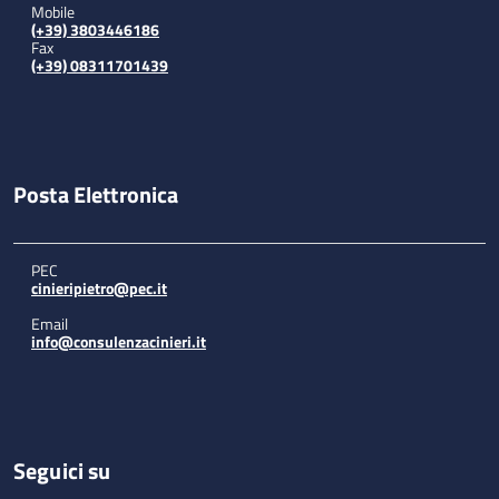
Mobile
(+39) 3803446186
Fax
(+39) 08311701439
Posta Elettronica
PEC
cinieripietro@pec.it
Email
info@consulenzacinieri.it
Seguici su