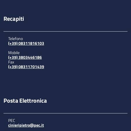
Recapiti
Telefono
(+39) 08311816103
Mobile
(+39) 3803446186
Fax
(+39) 08311701439
Posta Elettronica
PEC
cinieripietro@pec.it