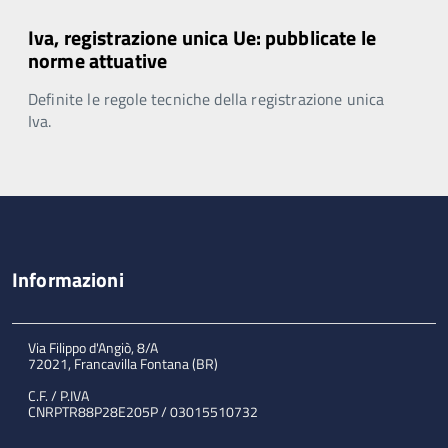
Iva, registrazione unica Ue: pubblicate le
norme attuative
Definite le regole tecniche della registrazione unica
Iva.
Informazioni
Via Filippo d'Angiò, 8/A
72021, Francavilla Fontana (BR)
C.F. / P.IVA
CNRPTR88P28E205P / 03015510732