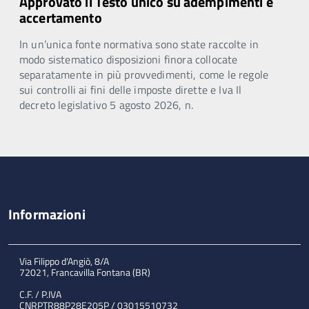
Approvato il Testo unico su adempimenti e
accertamento
In un’unica fonte normativa sono state raccolte in
modo sistematico disposizioni finora collocate
separatamente in più provvedimenti, come le regole
sui controlli ai fini delle imposte dirette e Iva Il
decreto legislativo 5 agosto 2026, n.
Informazioni
Via Filippo d'Angiò, 8/A
72021, Francavilla Fontana (BR)
C.F. / P.IVA
CNRPTR88P28E205P / 03015510732