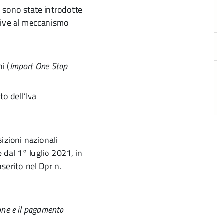
ni sono state introdotte
tive al meccanismo
i (
Import One Stop
to dell’Iva
izioni nazionali
e dal 1° luglio 2021, in
nserito nel Dpr n.
one e il pagamento