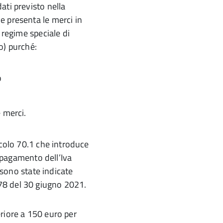
ati previsto nella
e presenta le merci in
 regime speciale di
o) purché:
o
e merci.
icolo 70.1 che introduce
l pagamento dell’Iva
e sono state indicate
78 del 30 giugno 2021.
riore a 150 euro per