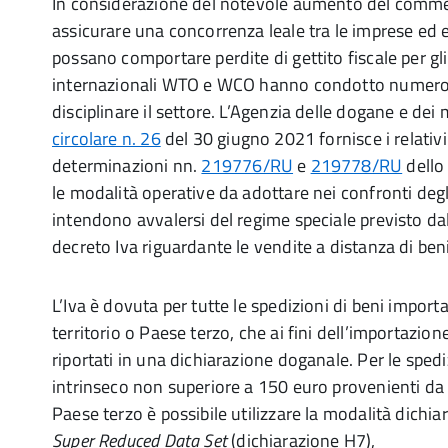
In considerazione del notevole aumento del commer
assicurare una concorrenza leale tra le imprese ed 
possano comportare perdite di gettito fiscale per gli
internazionali WTO e WCO hanno condotto numerosi 
disciplinare il settore. L’Agenzia delle dogane e dei
circolare n. 26
del 30 giugno 2021 fornisce i relativi
determinazioni nn.
219776/RU
e
219778/RU
dello 
le modalità operative da adottare nei confronti degl
intendono avvalersi del regime speciale previsto dal
decreto Iva riguardante le vendite a distanza di beni
L’Iva è dovuta per tutte le spedizioni di beni importa
territorio o Paese terzo, che ai fini dell’importazio
riportati in una dichiarazione doganale. Per le spedi
intrinseco non superiore a 150 euro provenienti da 
Paese terzo è possibile utilizzare la modalità dichia
Super Reduced Data Set
(dichiarazione H7),