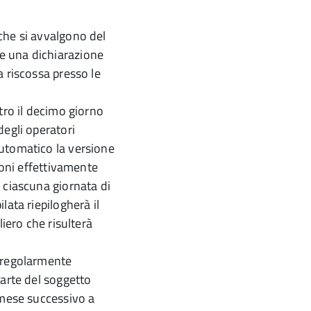
che si avvalgono del
e una dichiarazione
a riscossa presso le
tro il decimo giorno
degli operatori
utomatico la versione
ioni effettivamente
 ciascuna giornata di
lata riepilogherà il
liero che risulterà
a regolarmente
parte del soggetto
 mese successivo a