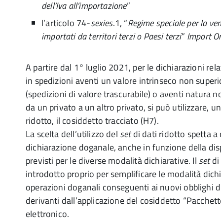
dell’Iva all’importazione
”
l’articolo 74-
sexies
.1, “
Regime speciale per la ven
importati da territori terzi o Paesi terzi
”
Import O
A partire dal 1° luglio 2021, per le dichiarazioni rel
in spedizioni aventi un valore intrinseco non super
(spedizioni di valore trascurabile) o aventi natura 
da un privato a un altro privato, si può utilizzare, un
ridotto, il cosiddetto tracciato (H7).
La scelta dell’utilizzo del
set
di dati ridotto spetta a 
dichiarazione doganale, anche in funzione della disp
previsti per le diverse modalità dichiarative. Il
set
di 
introdotto proprio per semplificare le modalità dichia
operazioni doganali conseguenti ai nuovi obblighi di
derivanti dall’applicazione del cosiddetto “Pacchet
elettronico.