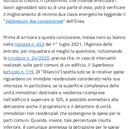
istituto di credito, il condominio, che intende effettuare i
lavori agevolabili solo su di una parte di esso, potrà verificare
il miglioramento di minimo due classi energetiche leggendo il
“
Vademecum Ape convenzionale
” dell’Enea.
Prima di arrivare a questa conclusione, messa nero su bianco
nella
risposta n. 453
del 1° luglio 2021, l’Agenzia delle
entrate, per inquadrare al meglio la questione, richiamando
la
circolare n. 24/2020
, precisa che, in caso di interventi
realizzati sulle parti comuni di un edificio, il
Superbonus
(
articolo n. 119
, Dl “Rilancio”) spetta solo se le relative spese
riguardano un immobile residenziale considerato nella sua
interezza. In particolare, se la superficie complessiva delle
unità immobiliari destinate a residenza ricomprese
nell’edificio è superiore al 50%, è possibile ammettere alla
detrazione anche il proprietario e il detentore di unità
immobiliari non residenziali che sostengono le spese per le
parti comuni. Quando, invece, tale percentuale risulta
inferiore, è comunque ammessa la detrazione per le spese