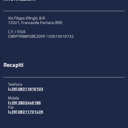
Via Filippo d'Angiò, 8/A
72021, Francavilla Fontana (BR)
C.F. / P.IVA
CNRPTR88P28E205P / 03015510732
Recapiti
Telefono
(+39) 08311816103
Mobile
(+39) 3803446186
Fax
(+39) 08311701439