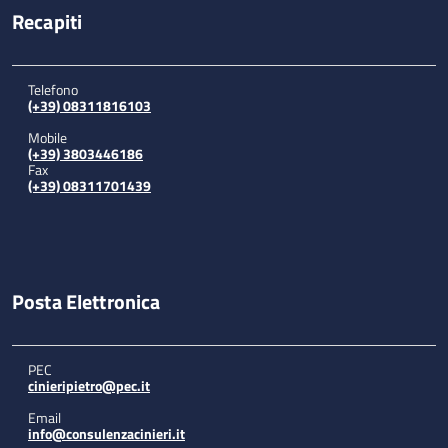
Recapiti
Telefono
(+39) 08311816103
Mobile
(+39) 3803446186
Fax
(+39) 08311701439
Posta Elettronica
PEC
cinieripietro@pec.it
Email
info@consulenzacinieri.it