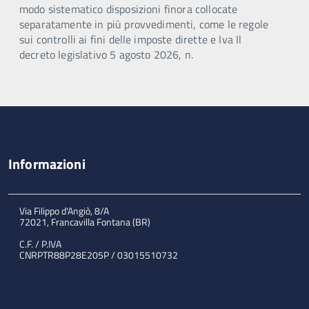
modo sistematico disposizioni finora collocate
separatamente in più provvedimenti, come le regole
sui controlli ai fini delle imposte dirette e Iva Il
decreto legislativo 5 agosto 2026, n.
Informazioni
Via Filippo d'Angiò, 8/A
72021, Francavilla Fontana (BR)
C.F. / P.IVA
CNRPTR88P28E205P / 03015510732