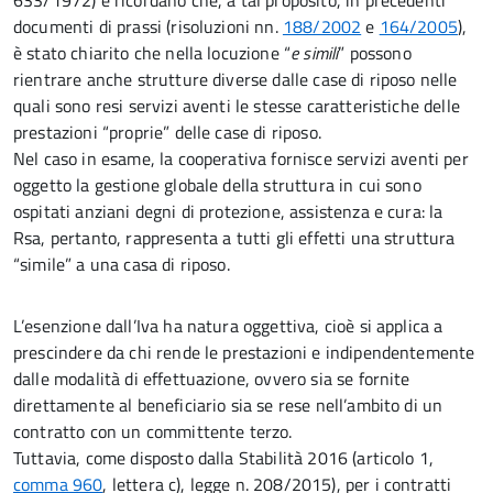
633/1972) e ricordano che, a tal proposito, in precedenti
documenti di prassi (risoluzioni nn.
188/2002
e
164/2005
),
è stato chiarito che nella locuzione “
e simili
” possono
rientrare anche strutture diverse dalle case di riposo nelle
quali sono resi servizi aventi le stesse caratteristiche delle
prestazioni “proprie” delle case di riposo.
Nel caso in esame, la cooperativa fornisce servizi aventi per
oggetto la gestione globale della struttura in cui sono
ospitati anziani degni di protezione, assistenza e cura: la
Rsa, pertanto, rappresenta a tutti gli effetti una struttura
“simile” a una casa di riposo.
L’esenzione dall’Iva ha natura oggettiva, cioè si applica a
prescindere da chi rende le prestazioni e indipendentemente
dalle modalità di effettuazione, ovvero sia se fornite
direttamente al beneficiario sia se rese nell’ambito di un
contratto con un committente terzo.
Tuttavia, come disposto dalla Stabilità 2016 (articolo 1,
comma 960
, lettera c), legge n. 208/2015), per i contratti