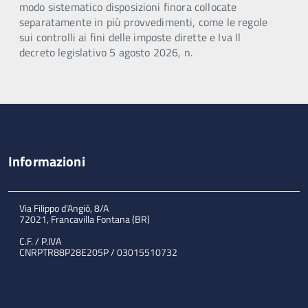
modo sistematico disposizioni finora collocate
separatamente in più provvedimenti, come le regole
sui controlli ai fini delle imposte dirette e Iva Il
decreto legislativo 5 agosto 2026, n.
Informazioni
Via Filippo d'Angiò, 8/A
72021, Francavilla Fontana (BR)
C.F. / P.IVA
CNRPTR88P28E205P / 03015510732