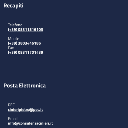
Recapiti
Telefono
(+39) 08311816103
Mobile
(+39) 3803446186
Fax
(+39) 08311701439
Posta Elettronica
PEC
cinieripietro@pec.it
Email
info@consulenzacinieri.it