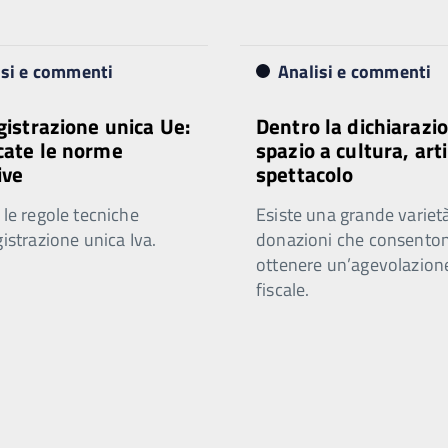
isi e commenti
Analisi e commenti
egistrazione unica Ue:
Dentro la dichiarazio
cate le norme
spazio a cultura, arti
ive
spettacolo
 le regole tecniche
Esiste una grande varietà
gistrazione unica Iva.
donazioni che consenton
ottenere un’agevolazion
fiscale.