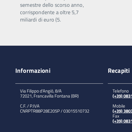
semestre dello scorso anno,
corrispondente a oltre 5,7
miliardi di euro (5.
Informazioni
Recapiti
Via Filippo d'Angiò, 8/A
Telefono
72021, Francavilla Fontana (BR)
(+39) 08
C.F. / P.IVA
Mobile
CNRPTR88P28E205P / 03015510732
(+39) 380
Fax
(+39) 08