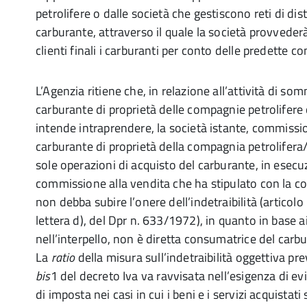
petrolifere o dalle società che gestiscono reti di dis
carburante, attraverso il quale la società provveder
clienti finali i carburanti per conto delle predette c
L’Agenzia ritiene che, in relazione all’attività di so
carburante di proprietà delle compagnie petrolifere 
intende intraprendere, la società istante, commissio
carburante di proprietà della compagnia petrolifera
sole operazioni di acquisto del carburante, in esecu
commissione alla vendita che ha stipulato con la co
non debba subire l’onere dell’indetraibilità (articolo
lettera d), del Dpr n. 633/1972), in quanto in base ai
nell’interpello, non è diretta consumatrice del carb
La
ratio
della misura sull’indetraibilità oggettiva pre
bis
1 del decreto Iva va ravvisata nell’esigenza di ev
di imposta nei casi in cui i beni e i servizi acquistati 