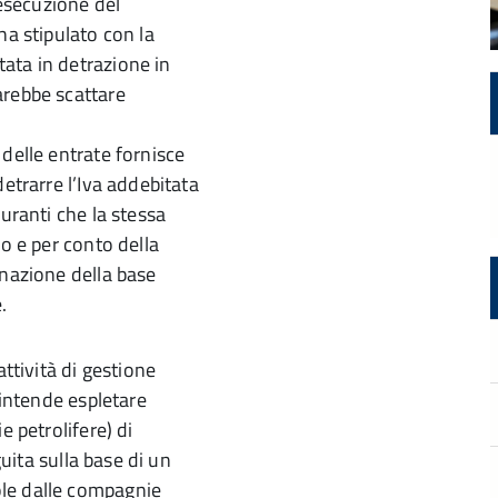
 esecuzione del
ha stipulato con la
ata in detrazione in
arebbe scattare
delle entrate fornisce
etrarre l’Iva addebitata
uranti che la stessa
io e per conto della
inazione della base
.
attività di gestione
 intende espletare
e petrolifere) di
guita sulla base di un
le dalle compagnie