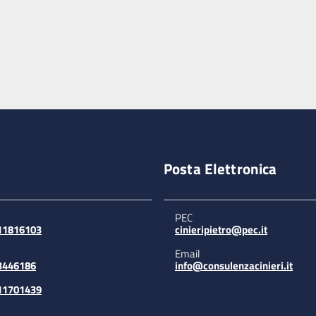
Posta Elettronica
PEC
311816103
cinieripietro@pec.it
Email
3446186
info@consulenzacinieri.it
311701439