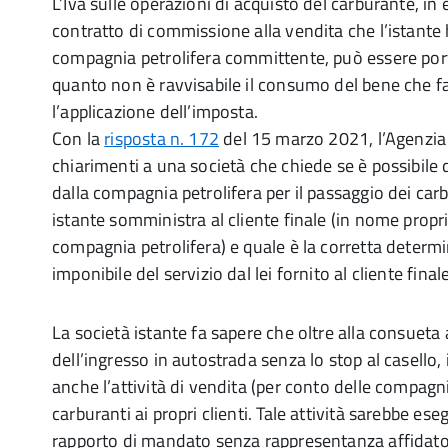
L’Iva sulle operazioni di acquisto del carburante, in
contratto di commissione alla vendita che l’istante 
compagnia petrolifera committente, può essere port
quanto non è ravvisabile il consumo del bene che f
l’applicazione dell’imposta.
Con la
risposta n. 172
del 15 marzo 2021, l’Agenzia 
chiarimenti a una società che chiede se è possibile d
dalla compagnia petrolifera per il passaggio dei carb
istante somministra al cliente finale (in nome propr
compagnia petrolifera) e quale è la corretta determ
imponibile del servizio dal lei fornito al cliente finale
La società istante fa sapere che oltre alla consueta 
dell’ingresso in autostrada senza lo stop al casello,
anche l’attività di vendita (per conto delle compagni
carburanti ai propri clienti. Tale attività sarebbe ese
rapporto di mandato senza rappresentanza affidato