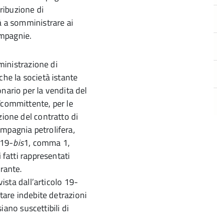
tribuzione di
à a somministrare ai
ompagnie.
mministrazione di
che la società istante
nario per la vendita del
/committente, per le
zione del contratto di
mpagnia petrolifera,
 19-
bis
1, comma 1,
 fatti rappresentati
urante.
vista dall’articolo 19-
itare indebite detrazioni
siano suscettibili di