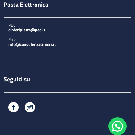
Posta Elettronica
PEC
cinieripietro@pec.it
Email
info@consulenzacinieri.it
Seguici su
Facebook
Instagram