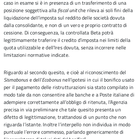
caso in esame si è in presenza di un trasferimento di una
posizione soggettiva alla
fiscal unit
che rileva ai soli fini della
liquidazione dell’imposta sul reddito delle società dovuta
dalla consolidante, e non di un vero e proprio contratto di
cessione. Di conseguenza, la controllata Beta potrà
legittimamente traferire il credito d’imposta nei limiti della
quota utilizzabile e dell’Ires dovuta, senza incorrere nelle
limitazioni normative indicate.
Riguardo al secondo quesito, e cioè al riconoscimento del
Sismabonus
e dell’
Ecobonus
nell’ipotesi in cui il bonifico usato
per il pagamento delle ristrutturazioni sia stato compilato in
modo tale da non consentire alle banche e a Poste italiane di
adempiere correttamente all’obbligo di ritenuta, l’Agenzia
precisa in via preliminare che tale quesito presenta un
difetto di legittimazione, trattandosi di un punto che non
riguarda l’istante. Inoltre l’interpello non individua in modo
puntuale l’errore commesso, parlando genericamente di