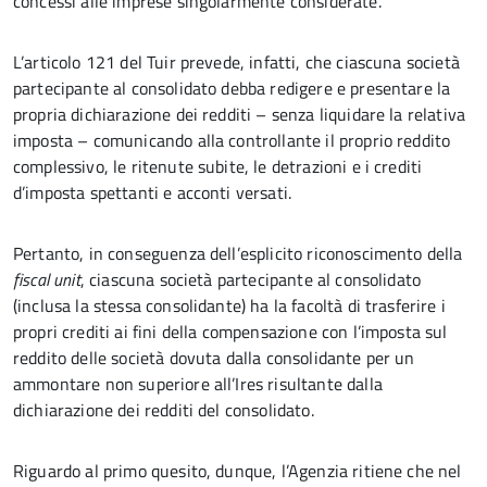
concessi alle imprese singolarmente considerate.
L’articolo 121 del Tuir prevede, infatti, che ciascuna società
partecipante al consolidato debba redigere e presentare la
propria dichiarazione dei redditi – senza liquidare la relativa
imposta – comunicando alla controllante il proprio reddito
complessivo, le ritenute subite, le detrazioni e i crediti
d’imposta spettanti e acconti versati.
Pertanto, in conseguenza dell’esplicito riconoscimento della
fiscal unit
, ciascuna società partecipante al consolidato
(inclusa la stessa consolidante) ha la facoltà di trasferire i
propri crediti ai fini della compensazione con l’imposta sul
reddito delle società dovuta dalla consolidante per un
ammontare non superiore all’Ires risultante dalla
dichiarazione dei redditi del consolidato.
Riguardo al primo quesito, dunque, l’Agenzia ritiene che nel