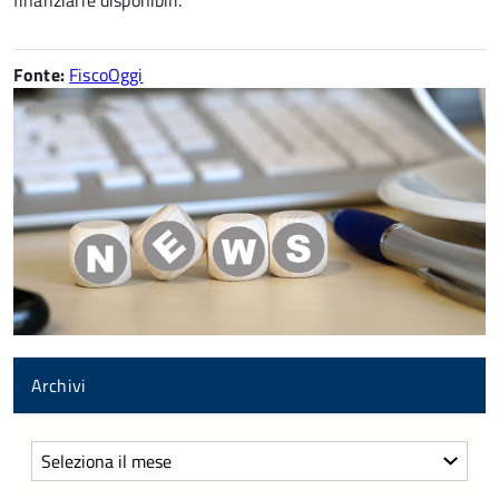
finanziarie disponibili.
Fonte:
FiscoOggi
Archivi
Archivi