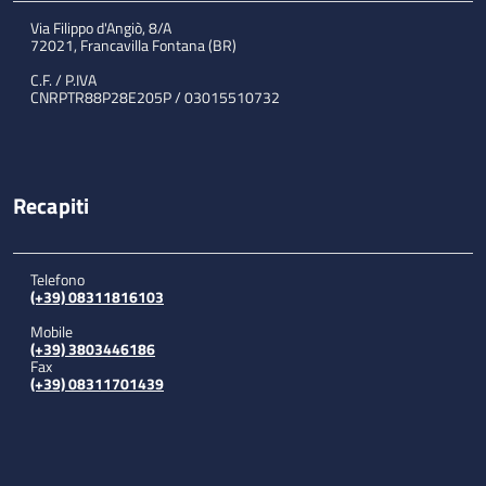
Via Filippo d'Angiò, 8/A
72021, Francavilla Fontana (BR)
C.F. / P.IVA
CNRPTR88P28E205P / 03015510732
Recapiti
Telefono
(+39) 08311816103
Mobile
(+39) 3803446186
Fax
(+39) 08311701439