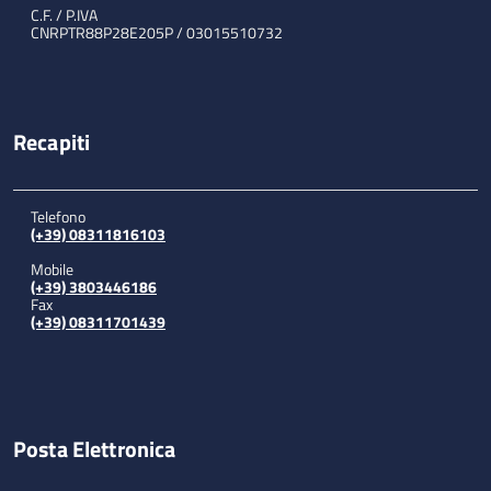
C.F. / P.IVA
CNRPTR88P28E205P / 03015510732
Recapiti
Telefono
(+39) 08311816103
Mobile
(+39) 3803446186
Fax
(+39) 08311701439
Posta Elettronica