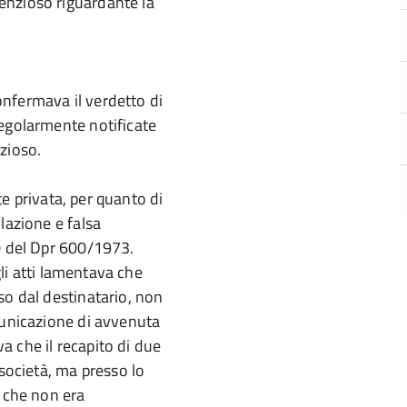
enzioso riguardante la
nfermava il verdetto di
regolarmente notificate
zioso.
rte privata, per quanto di
lazione e falsa
60 del Dpr 600/1973.
gli atti lamentava che
so dal destinatario, non
municazione di avvenuta
 che il recapito di due
 società, ma presso lo
, che non era