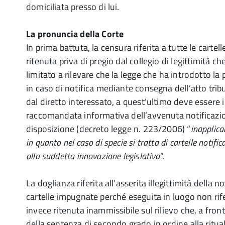
domiciliata presso di lui.
La pronuncia della Corte
In prima battuta, la censura riferita a tutte le carte
ritenuta priva di pregio dal collegio di legittimità che
limitato a rilevare che la legge che ha introdotto la
in caso di notifica mediante consegna dell’atto trib
dal diretto interessato, a quest’ultimo deve essere 
raccomandata informativa dell’avvenuta notificazi
disposizione (decreto legge n. 223/2006) “
inapplica
in quanto nel caso di specie si tratta di cartelle notif
alla suddetta innovazione legislativa
”.
La doglianza riferita all’asserita illegittimità della no
cartelle impugnate perché eseguita in luogo non rifer
invece ritenuta inammissibile sul rilievo che, a fron
della sentenza di secondo grado in ordine alla ritual