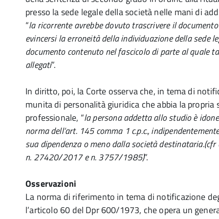
presso la sede legale della società nelle mani di adde
“
la ricorrente avrebbe dovuto trascrivere il documento
evincersi la erroneità della individuazione della sede le
documento contenuto nel fascicolo di parte al quale tali
allegati
”.
In diritto, poi, la Corte osserva che, in tema di notif
munita di personalità giuridica che abbia la propria
professionale, “
la persona addetta allo studio è idonea
norma dell’art. 145 comma 1 c.p.c., indipendentemente
sua dipendenza o meno dalla società destinataria.(cfr
n. 27420/2017 e n. 3757/1985)
”.
Osservazioni
La norma di riferimento in tema di notificazione degli
l’articolo 60 del Dpr 600/1973, che opera un generale