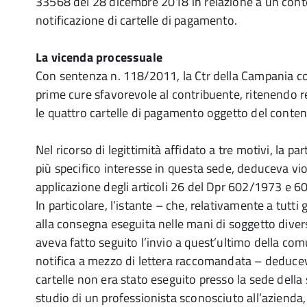
33568 del 28 dicembre 2018 in relazione a un cont
notificazione di cartelle di pagamento.
La vicenda processuale
Con sentenza n. 118/2011, la Ctr della Campania co
prime cure sfavorevole al contribuente, ritenendo 
le quattro cartelle di pagamento oggetto del conten
Nel ricorso di legittimità affidato a tre motivi, la pa
più specifico interesse in questa sede, deduceva vio
applicazione degli articoli 26 del Dpr 602/1973 e 
In particolare, l’istante – che, relativamente a tutti 
alla consegna eseguita nelle mani di soggetto diver
aveva fatto seguito l’invio a quest’ultimo della co
notifica a mezzo di lettera raccomandata – deduceva
cartelle non era stato eseguito presso la sede della
studio di un professionista sconosciuto all’azienda