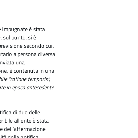
lle impugnate è stata
, sul punto, si è
 previsione secondo cui,
utario a persona diversa
inviata una
one, è contenuta in una
bile “ratione temporis”,
icate in epoca antecedente
tifica di due delle
ibile all’ente è stata
te dell’affermazione
ità della notifica