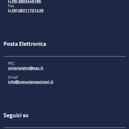
(+39) 3803446186
Fax
(+39) 08311701439
Posta Elettronica
PEC
cinieripietro@pec.it
Email
info@consulenzacinieri.it
Seguici su