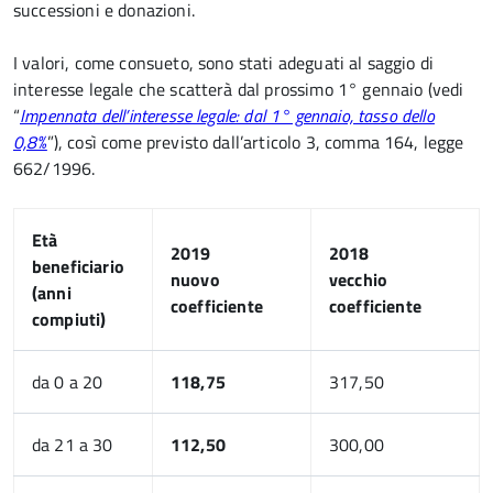
successioni e donazioni.
I valori, come consueto, sono stati adeguati al saggio di
interesse legale che scatterà dal prossimo 1° gennaio (vedi
“
Impennata dell’interesse legale: dal 1° gennaio, tasso dello
0,8%
”), così come previsto dall’articolo 3, comma 164, legge
662/1996.
Età
2019
2018
beneficiario
nuovo
vecchio
(anni
coefficiente
coefficiente
compiuti)
da 0 a 20
118,75
317,50
da 21 a 30
112,50
300,00