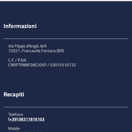
Informazioni
Via Filippo d'Angiò, 8/A
72021, Francavilla Fontana (BR)
C.F. / P.IVA
CNRPTR88P28E205P / 03015510732
Recapiti
Telefono
(+39) 08311816103
Mobile