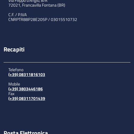
Via Filippo d'Angiò, 8/A
72021, Francavilla Fontana (BR)
C.F. / P.IVA
CNRPTR88P28E205P / 03015510732
Recapiti
Telefono
(+39) 08311816103
Mobile
(+39) 3803446186
Fax
(+39) 08311701439
Posta Elettronica