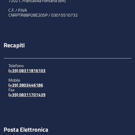
72021, Francavilla Fontana (BR)
C.F. / P.IVA
CNRPTR88P28E205P / 03015510732
Recapiti
Telefono
(+39) 08311816103
Mobile
(+39) 3803446186
Fax
(+39) 08311701439
Posta Elettronica