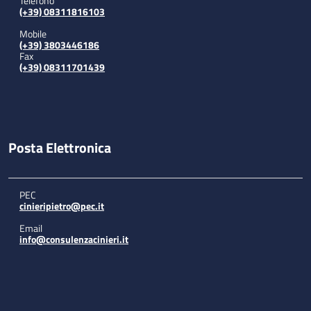
Telefono
(+39) 08311816103
Mobile
(+39) 3803446186
Fax
(+39) 08311701439
Posta Elettronica
PEC
cinieripietro@pec.it
Email
info@consulenzacinieri.it