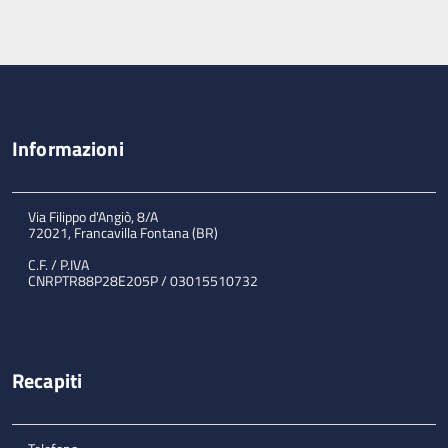
Informazioni
Via Filippo d'Angiò, 8/A
72021, Francavilla Fontana (BR)
C.F. / P.IVA
CNRPTR88P28E205P / 03015510732
Recapiti