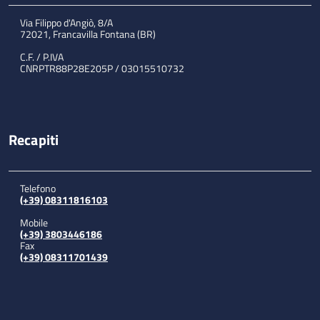
Via Filippo d'Angiò, 8/A
72021, Francavilla Fontana (BR)
C.F. / P.IVA
CNRPTR88P28E205P / 03015510732
Recapiti
Telefono
(+39) 08311816103
Mobile
(+39) 3803446186
Fax
(+39) 08311701439