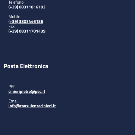
Telefono
(+39) 08311816103
Mobile
(+39) 3803446186
Fax
(+39) 08311701439
Posta Elettronica
PEC
cinieripietro@pec.it
Email
info@consulenzacinieri.it