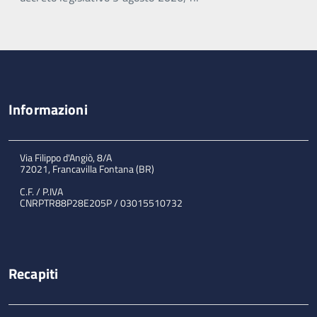
Informazioni
Via Filippo d'Angiò, 8/A
72021, Francavilla Fontana (BR)
C.F. / P.IVA
CNRPTR88P28E205P / 03015510732
Recapiti