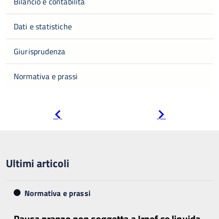
Bilancio e contabilità
Dati e statistiche
Giurisprudenza
Normativa e prassi
Pagina
Pagina
precedente
successiva
Ultimi articoli
Normativa e prassi
Pausa pranzo non soggetta a Irpef se liquida