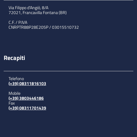
Via Filippo d'Angiò, 8/A
72021, Francavilla Fontana (BR)
C.F. / P.IVA
CNRPTR88P28E205P / 03015510732
Recapiti
Telefono
(+39) 08311816103
Mobile
(+39) 3803446186
Fax
(+39) 08311701439