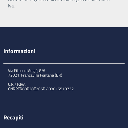
Iva.
Informazioni
Via Filippo d'Angiò, 8/A
72021, Francavilla Fontana (BR)
C.F. / P.IVA
CNRPTR88P28E205P / 03015510732
Recapiti