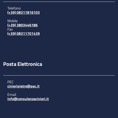
Telefono
(+39) 08311816103
Mobile
(+39) 3803446186
Fax
(+39) 08311701439
Posta Elettronica
PEC
cinieripietro@pec.it
Email
info@consulenzacinieri.it