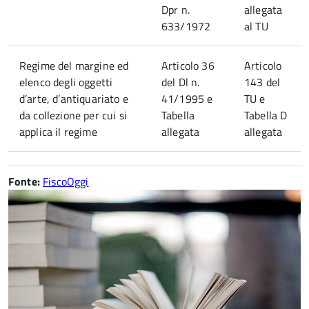
Dpr n.
allegata
633/1972
al TU
Regime del margine ed
Articolo 36
Articolo
elenco degli oggetti
del Dl n.
143 del
d’arte, d’antiquariato e
41/1995 e
TU e
da collezione per cui si
Tabella
Tabella D
applica il regime
allegata
allegata
Fonte:
FiscoOggi