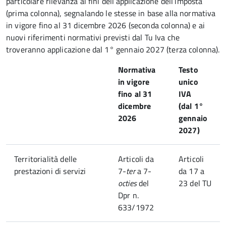
particolare rilevanza ai fini dell’applicazione dell’imposta
(prima colonna), segnalando le stesse in base alla normativa
in vigore fino al 31 dicembre 2026 (seconda colonna) e ai
nuovi riferimenti normativi previsti dal Tu Iva che
troveranno applicazione dal 1° gennaio 2027 (terza colonna).
Normativa
Testo
in vigore
unico
fino al 31
IVA
dicembre
(dal 1°
2026
gennaio
2027)
Territorialità delle
Articoli da
Articoli
prestazioni di servizi
7-
ter
a 7-
da 17 a
octies
del
23 del TU
Dpr n.
633/1972