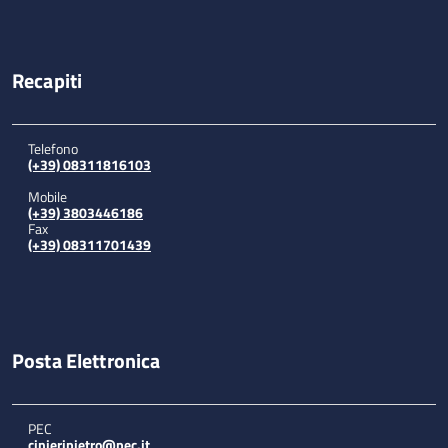
Recapiti
Telefono
(+39) 08311816103
Mobile
(+39) 3803446186
Fax
(+39) 08311701439
Posta Elettronica
PEC
cinieripietro@pec.it