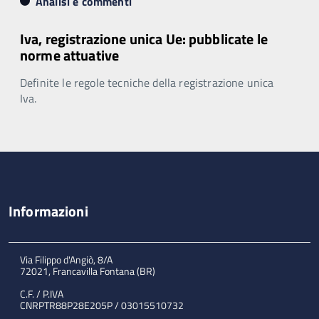
Analisi e commenti
Iva, registrazione unica Ue: pubblicate le
norme attuative
Definite le regole tecniche della registrazione unica
Iva.
Informazioni
Via Filippo d'Angiò, 8/A
72021, Francavilla Fontana (BR)
C.F. / P.IVA
CNRPTR88P28E205P / 03015510732