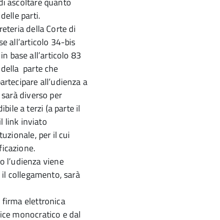
 di ascoltare quanto
delle parti.
reteria della Corte di
e all’articolo 34-bis
n base all’articolo 83
 della parte che
partecipare all’udienza a
k sarà diverso per
le a terzi (a parte il
l link inviato
tuzionale, per il cui
ficazione.
o l’udienza viene
e il collegamento, sarà
 firma elettronica
udice monocratico e dal