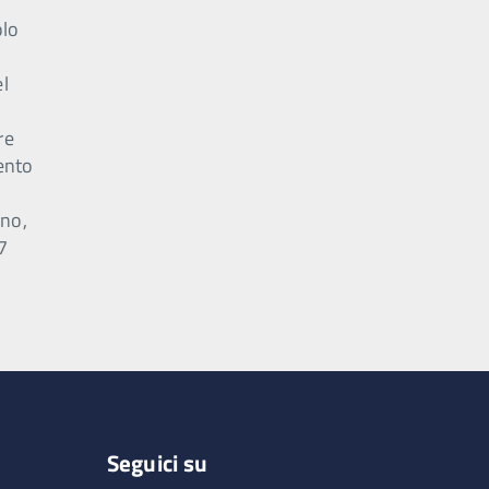
olo
el
e
re
ento
o
nno,
,7
Seguici su