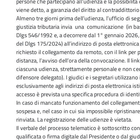
persone che partecipano all’udienza e la possibilità
viene detto, a garanzia del diritto al contraddittorio 
Almeno tre giorni prima dell’udienza, l’ufficio di seg
giustizia tributaria invia una comunicazione (in bas
Dlgs 546/1992 e, a decorrere dal 1° gennaio 2026, i
del Dlgs 175/2024) all’indirizzo di posta elettronica
richiesto il collegamento da remoto, con il link per 
distanza, l’avviso dell’ora della convocazione. Il lin
ciascuna udienza, strettamente personale e non cedibi
difensore delegato). I giudici e i segretari utilizzano i
esclusivamente agli indirizzi di posta elettronica isti
accesso è prevista una specifica procedura di identi
In caso di mancato funzionamento del collegament
sospesa e, nel caso in cui sia impossibile ripristinar
rinviata. La registrazione delle udienze è vietata.
Il verbale del processo telematico è sottoscritto con
qualificata o firma digitale dal Presidente o dal gi