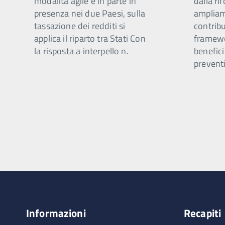
modalità agile e in parte in
dalla ri
presenza nei due Paesi, sulla
ampliam
tassazione dei redditi si
contribu
applica il riparto tra Stati Con
framewo
la risposta a interpello n.
benefici
preventi
Informazioni
Recapiti