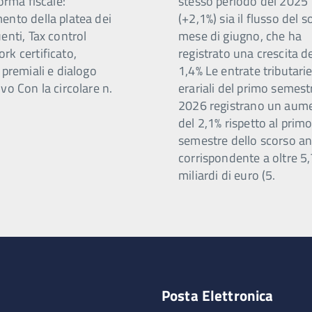
forma fiscale:
stesso periodo del 2025
ento della platea dei
(+2,1%) sia il flusso del s
enti, Tax control
mese di giugno, che ha
rk certificato,
registrato una crescita d
 premiali e dialogo
1,4% Le entrate tributari
vo Con la circolare n.
erariali del primo semest
2026 registrano un aum
del 2,1% rispetto al prim
semestre dello scorso a
corrispondente a oltre 5
miliardi di euro (5.
Posta Elettronica