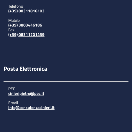
Telefono
(+39) 08311816103
Mobile
(+39) 3803446186
Fax
(+39) 08311701439
Posta Elettronica
PEC
cinieripietro@pec.it
Email
info@consulenzacinieri.it