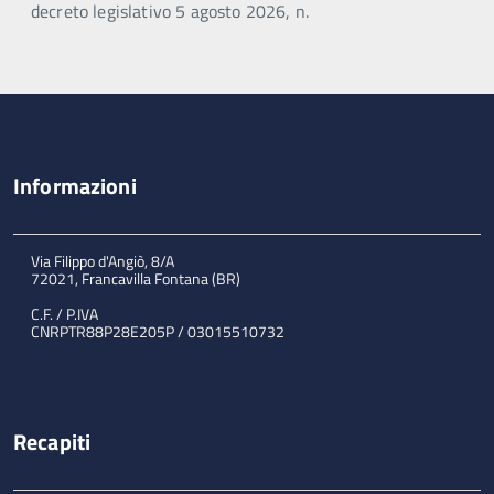
decreto legislativo 5 agosto 2026, n.
Informazioni
Via Filippo d'Angiò, 8/A
72021, Francavilla Fontana (BR)
C.F. / P.IVA
CNRPTR88P28E205P / 03015510732
Recapiti