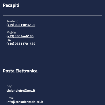
Recapiti
Telefono
(+39) 08311816103
Mobile
(+39) 3803446186
Fax
(+39) 08311701439
Posta Elettronica
PEC
cinieripietro@pec.it
Email
info@consulenzacinieri.it