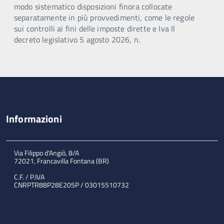
modo sistematico disposizioni finora collocate
separatamente in più provvedimenti, come le regole
sui controlli ai fini delle imposte dirette e Iva Il
decreto legislativo 5 agosto 2026, n.
Informazioni
Via Filippo d'Angiò, 8/A
72021, Francavilla Fontana (BR)
C.F. / P.IVA
CNRPTR88P28E205P / 03015510732