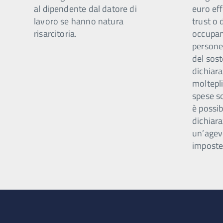
al dipendente dal datore di
euro eff
lavoro se hanno natura
trust o 
risarcitoria.
occupano
persone 
del sost
dichiar
moltepli
spese s
è possib
dichiara
un’agev
imposte