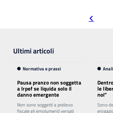
Pagina
precedente
Ultimi articoli
Normativa e prassi
Anal
Pausa pranzo non soggetta
Dentro
a Irpef se liquida solo il
le libe
danno emergente
noi”
Non sono soggetti a prelievo
Sono ded
fiscale gli emolumenti versati
erogazi