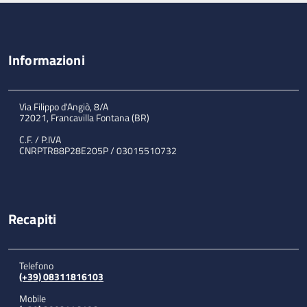
Informazioni
Via Filippo d'Angiò, 8/A
72021, Francavilla Fontana (BR)
C.F. / P.IVA
CNRPTR88P28E205P / 03015510732
Recapiti
Telefono
(+39) 08311816103
Mobile