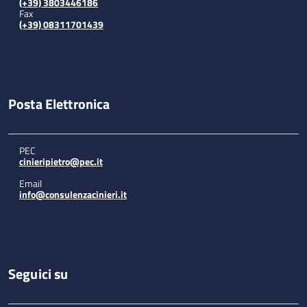
(+39) 3803446186
Fax
(+39) 08311701439
Posta Elettronica
PEC
cinieripietro@pec.it
Email
info@consulenzacinieri.it
Seguici su