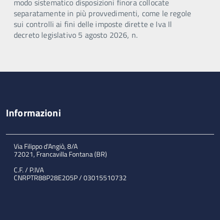
modo sistematico disposizioni finora collocate
separatamente in più provvedimenti, come le regole
sui controlli ai fini delle imposte dirette e Iva Il
decreto legislativo 5 agosto 2026, n.
Informazioni
Via Filippo d'Angiò, 8/A
72021, Francavilla Fontana (BR)
C.F. / P.IVA
CNRPTR88P28E205P / 03015510732