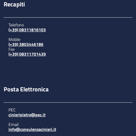
Recapiti
Telefono
(+39) 08311816103
Mobile
(+39) 3803446186
Fax
(+39) 08311701439
Posta Elettronica
PEC
cinieripietro@pec.it
Email
info@consulenzacinieri.it