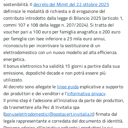
sostenibilità. Il
decreto del Mimit del 22 ottobre 2025
definisce le modalità di richiesta e di erogazione del
contributo introdotto dalla legge di Bilancio 2025 (articolo 1,
commi 107 e 108 della legge n. 207/2024). Si tratta del
voucher pari a 100 euro per famiglia anagrafica o 200 euro
per famiglie con Isee inferiore a 25 mila euro annui,
riconosciuto per incentivare la sostituzione di un
elettrodomestico con un nuovo modello ad alta efficienza
energetica.
Il bonus elettronico ha validità 15 giorni a partire dalla sua
emissione, dopodiché decade e non potrà essere più
utilizzato.
Al decreto sono allegate le
linee guida
esplicative a supporto
dei produttori e dei venditori e l’
informativa privacy
.
Il primo step è l’adesione all’iniziativa da parte dei produttori,
da trasmettere alla Pec di Invitalia spa
(
bonuselettrodomestici@postacert.invitalia.it
) firmata dal
legale rappresentante e corredata del documento di identità.
Possono aderire all’iniziativa soltanto i produttori la cui