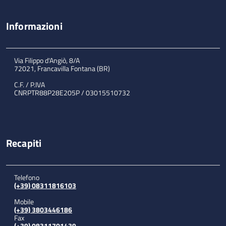
Informazioni
Via Filippo d'Angiò, 8/A
72021, Francavilla Fontana (BR)
C.F. / P.IVA
CNRPTR88P28E205P / 03015510732
Recapiti
Telefono
(+39) 08311816103
Mobile
(+39) 3803446186
Fax
(+39) 08311701439