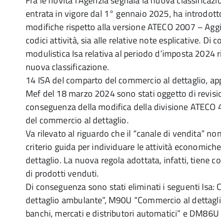
Fra le novità l’Agenzia segnala la nuova classifica
entrata in vigore dal 1° gennaio 2025, ha introdotto
modifiche rispetto alla versione ATECO 2007 – Agg
codici attività, sia alle relative note esplicative. Di
modulistica Isa relativa al periodo d’imposta 2024 r
nuova classificazione.
14 ISA del comparto del commercio al dettaglio, ap
Mef del 18 marzo 2024 sono stati oggetto di revisio
conseguenza della modifica della divisione ATECO 47
del commercio al dettaglio.
Va rilevato al riguardo che il “canale di vendita” non 
criterio guida per individuare le attività economich
dettaglio. La nuova regola adottata, infatti, tiene co
di prodotti venduti.
Di conseguenza sono stati eliminati i seguenti Is
dettaglio ambulante”, M90U “Commercio al dettaglio 
banchi, mercati e distributori automatici” e DM86