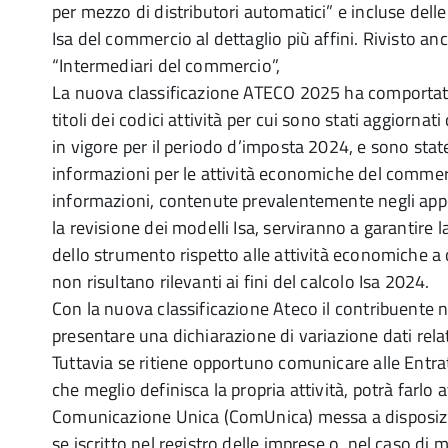
per mezzo di distributori automatici” e incluse delle 
Isa del commercio al dettaglio più affini. Rivisto a
“Intermediari del commercio”,
La nuova classificazione ATECO 2025 ha comportato
titoli dei codici attività per cui sono stati aggiornati
in vigore per il periodo d’imposta 2024, e sono sta
informazioni per le attività economiche del commerci
informazioni, contenute prevalentemente negli appo
la revisione dei modelli Isa, serviranno a garantire
dello strumento rispetto alle attività economiche a c
non risultano rilevanti ai fini del calcolo Isa 2024.
Con la nuova classificazione Ateco il contribuente 
presentare una dichiarazione di variazione dati relativ
Tuttavia se ritiene opportuno comunicare alle Entr
che meglio definisca la propria attività, potrà farlo 
Comunicazione Unica (ComUnica) messa a disposi
se iscritto nel registro delle imprese o, nel caso di 