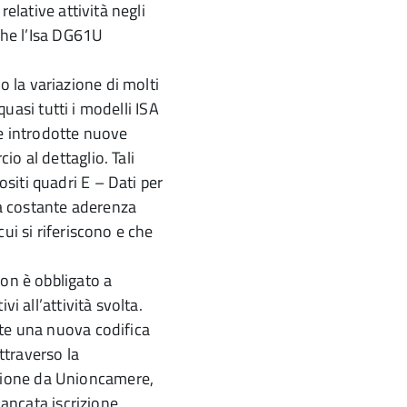
relative attività negli
nche l’Isa DG61U
 la variazione di molti
 quasi tutti i modelli ISA
te introdotte nuove
o al dettaglio. Tali
siti quadri E – Dati per
 la costante aderenza
ui si riferiscono e che
non è obbligato a
i all’attività svolta.
ate una nuova codifica
attraverso la
zione da Unioncamere,
mancata iscrizione,