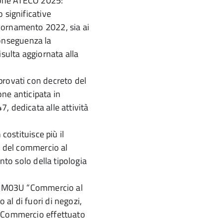
zione ATECO 2025:
 significative
iornamento 2022, sia ai
 conseguenza la
isulta aggiornata alla
provati con decreto del
ne anticipata in
, dedicata alle attività
costituisce più il
e del commercio al
nto solo della tipologia
a: CM03U “Commercio al
al di fuori di negozi,
U Commercio effettuato