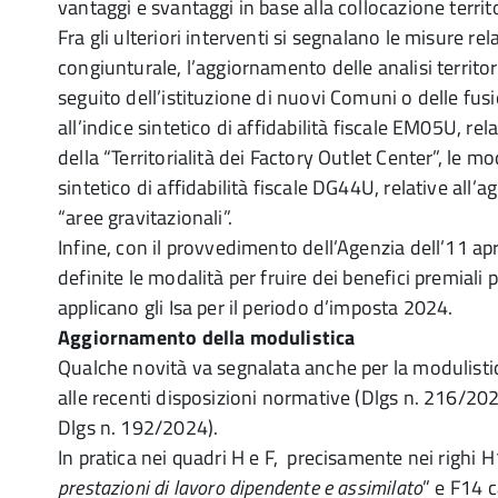
vantaggi e svantaggi in base alla collocazione territo
Fra gli ulteriori interventi si segnalano le misure re
congiunturale, l’aggiornamento delle analisi territor
seguito dell’istituzione di nuovi Comuni o delle fusi
all’indice sintetico di affidabilità fiscale EM05U, re
della “Territorialità dei Factory Outlet Center”, le mo
sintetico di affidabilità fiscale DG44U, relative all
“aree gravitazionali”.
Infine, con il provvedimento dell’Agenzia dell’11 ap
definite le modalità per fruire dei benefici premiali 
applicano gli Isa per il periodo d’imposta 2024.
Aggiornamento della modulistica
Qualche novità va segnalata anche per la modulistic
alle recenti disposizioni normative (Dlgs n. 216/20
Dlgs n. 192/2024).
In pratica nei quadri H e F, precisamente nei righi H
prestazioni di lavoro dipendente e assimilato
” e F14 