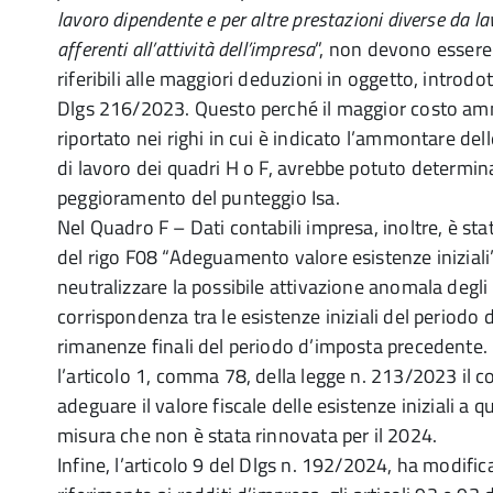
lavoro dipendente e per altre prestazioni diverse da l
afferenti all’attività dell’impresa
”, non devono essere 
riferibili alle maggiori deduzioni in oggetto, introdot
Dlgs 216/2023. Questo perché il maggior costo am
riportato nei righi in cui è indicato l’ammontare del
di lavoro dei quadri H o F, avrebbe potuto determi
peggioramento del punteggio Isa.
Nel Quadro F – Dati contabili impresa, inoltre, è sta
del rigo F08 “Adeguamento valore esistenze iniziali”
neutralizzare la possibile attivazione anomala degli 
corrispondenza tra le esistenze iniziali del periodo
rimanenze finali del periodo d’imposta precedente
l’articolo 1, comma 78, della legge n. 213/2023 il 
adeguare il valore fiscale delle esistenze iniziali a q
misura che non è stata rinnovata per il 2024.
Infine, l’articolo 9 del Dlgs n. 192/2024, ha modific