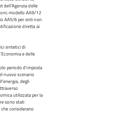
et dell’Agenzia delle
zioni; modello AA9/12
llo AA5/6 per enti non
ificazione diretta ai
i sintetici di
ll’Economia e delle
 solo periodo d’imposta
el nuovo scenario
l’energia, degli
attraverso
omica utilizzata per la
tre sono stati
a, che considerano