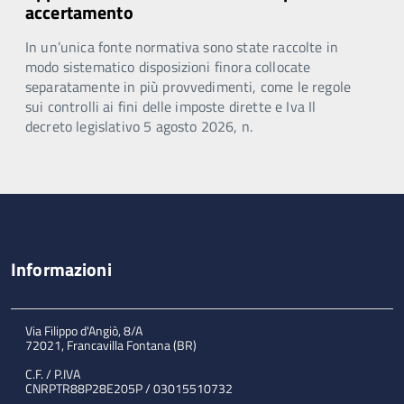
accertamento
In un’unica fonte normativa sono state raccolte in
modo sistematico disposizioni finora collocate
separatamente in più provvedimenti, come le regole
sui controlli ai fini delle imposte dirette e Iva Il
decreto legislativo 5 agosto 2026, n.
Informazioni
Via Filippo d'Angiò, 8/A
72021, Francavilla Fontana (BR)
C.F. / P.IVA
CNRPTR88P28E205P / 03015510732