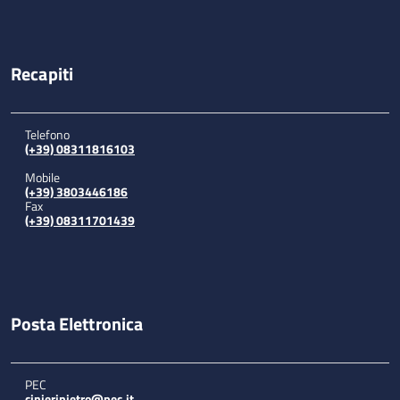
Recapiti
Telefono
(+39) 08311816103
Mobile
(+39) 3803446186
Fax
(+39) 08311701439
Posta Elettronica
PEC
cinieripietro@pec.it