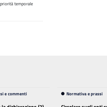
priorità temporale
isi e commenti
Normativa e prassi
 la dichiarazione (2)
Circolare sugli enti s