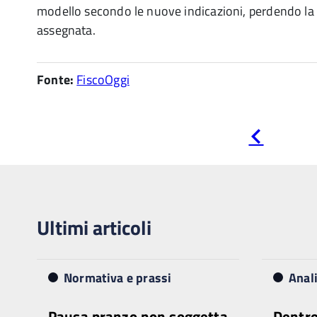
modello secondo le nuove indicazioni, perdendo la 
assegnata.
Fonte:
FiscoOggi
Pagina
precedente
Ultimi articoli
Normativa e prassi
Anal
Pausa pranzo non soggetta
Dentro