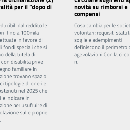
ralità per il “dopo di
novità su rimborsi e
compensi
ucibili dal reddito le
Cosa cambia per le societ
oni fino a 100mila
volontari: requisiti statut
ettuate in favore di
soglie e adempimenti
di fondi speciali che si
definiscono il perimetro 
 della tutela di
agevolazioni Con la circo
con disabilità prive
n.
egno familiare In
azione trovano spazio
ci tipologie di oneri e
ostenuti nel 2025 che
ile indicare in
zione per usufruire di
olazione sulle proprie
.