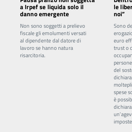
a Irpef se liquida solo il
le libe
danno emergente
noi”
Non sono soggetti a prelievo
Sono ded
fiscale gli emolumenti versati
erogazi
al dipendente dal datore di
euro eff
lavoro se hanno natura
trust o 
risarcitoria.
occupano
persone 
del sost
dichiar
moltepli
spese s
è possib
dichiara
un’agev
imposte