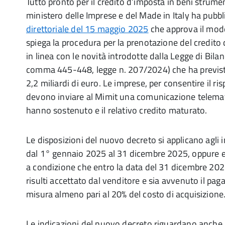
Tutto pronto per il credito d’imposta in beni strument
ministero delle Imprese e del Made in Italy ha pubbl
direttoriale del 15 maggio 2025
che approva il mod
spiega la procedura per la prenotazione del credito 
in linea con le novità introdotte dalla Legge di Bilan
comma 445-448, legge n. 207/2024) che ha previsto
2,2 miliardi di euro. Le imprese, per consentire il risp
devono inviare al Mimit una comunicazione telemat
hanno sostenuto e il relativo credito maturato.
Le disposizioni del nuovo decreto si applicano agli 
dal 1° gennaio 2025 al 31 dicembre 2025, oppure e
a condizione che entro la data del 31 dicembre 2025
risulti accettato dal venditore e sia avvenuto il pag
misura almeno pari al 20% del costo di acquisizione
Le indicazioni del nuovo decreto riguardano anche g