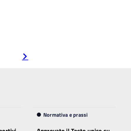
Pagina
successiva
Normativa e prassi
portivi,
Approvato il Testo unico su