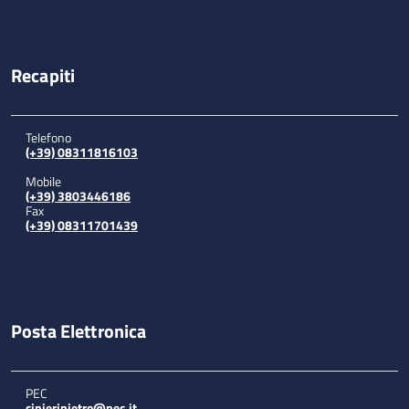
Recapiti
Telefono
(+39) 08311816103
Mobile
(+39) 3803446186
Fax
(+39) 08311701439
Posta Elettronica
PEC
cinieripietro@pec.it