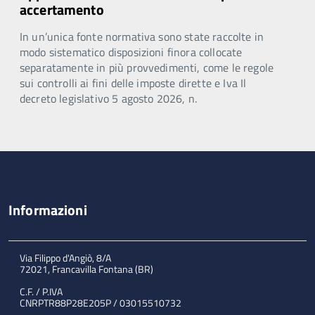
accertamento
In un’unica fonte normativa sono state raccolte in
modo sistematico disposizioni finora collocate
separatamente in più provvedimenti, come le regole
sui controlli ai fini delle imposte dirette e Iva Il
decreto legislativo 5 agosto 2026, n.
Informazioni
Via Filippo d'Angiò, 8/A
72021, Francavilla Fontana (BR)
C.F. / P.IVA
CNRPTR88P28E205P / 03015510732