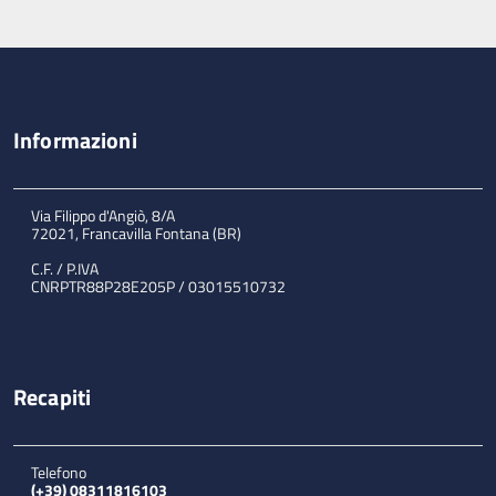
Informazioni
Via Filippo d'Angiò, 8/A
72021, Francavilla Fontana (BR)
C.F. / P.IVA
CNRPTR88P28E205P / 03015510732
Recapiti
Telefono
(+39) 08311816103