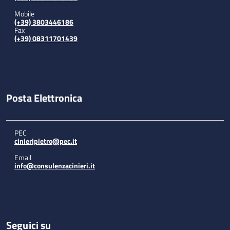
Mobile
(+39) 3803446186
Fax
(+39) 08311701439
Posta Elettronica
PEC
cinieripietro@pec.it
Email
info@consulenzacinieri.it
Seguici su