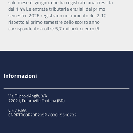
solo mese di giugno, che ha registrato una crescita
del 1,4% Le entrate tributarie erariali del primo
semestre 2026 registrano un aumento del 2,1%
rispetto al primo semestre dello scorso anno,
corrispondente a oltre 5,7 miliardi di euro (5.
Informazioni
Via Filippo d'Angiò, 8/A
72021, Francavilla Fontana (BR)
C.F. / P.IVA
CNRPTR88P28E205P / 03015510732