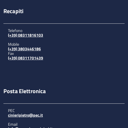
Recapiti
Telefono
(+39) 08311816103
Mobile
(+39) 3803446186
Fax
(+39) 08311701439
Posta Elettronica
PEC
cinieripietro@pec.it
Email