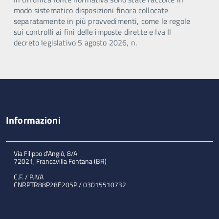
modo sistematico disposizioni finora collocate
separatamente in più provvedimenti, come le regole
sui controlli ai fini delle imposte dirette e Iva Il
decreto legislativo 5 agosto 2026, n.
Informazioni
Via Filippo d'Angiò, 8/A
72021, Francavilla Fontana (BR)
C.F. / P.IVA
CNRPTR88P28E205P / 03015510732