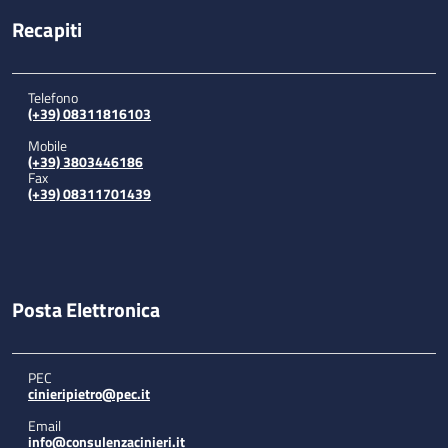
Recapiti
Telefono
(+39) 08311816103
Mobile
(+39) 3803446186
Fax
(+39) 08311701439
Posta Elettronica
PEC
cinieripietro@pec.it
Email
info@consulenzacinieri.it