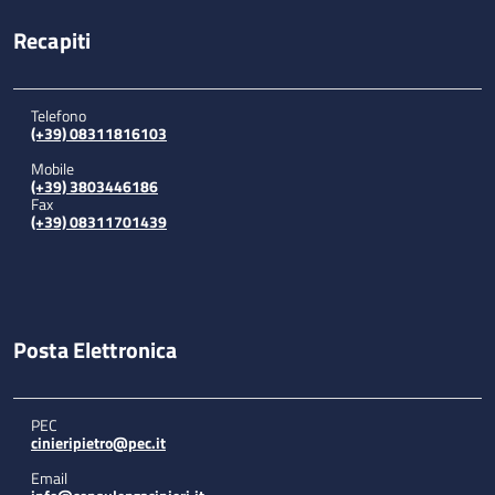
Recapiti
Telefono
(+39) 08311816103
Mobile
(+39) 3803446186
Fax
(+39) 08311701439
Posta Elettronica
PEC
cinieripietro@pec.it
Email