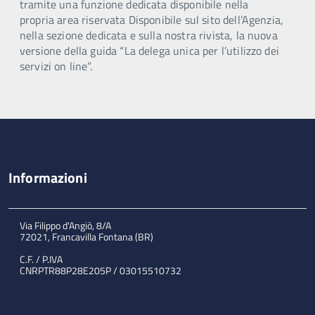
tramite una funzione dedicata disponibile nella
propria area riservata Disponibile sul sito dell’Agenzia,
nella sezione dedicata e sulla nostra rivista, la nuova
versione della guida “La delega unica per l’utilizzo dei
servizi on line”.
Informazioni
Via Filippo d'Angiò, 8/A
72021, Francavilla Fontana (BR)
C.F. / P.IVA
CNRPTR88P28E205P / 03015510732