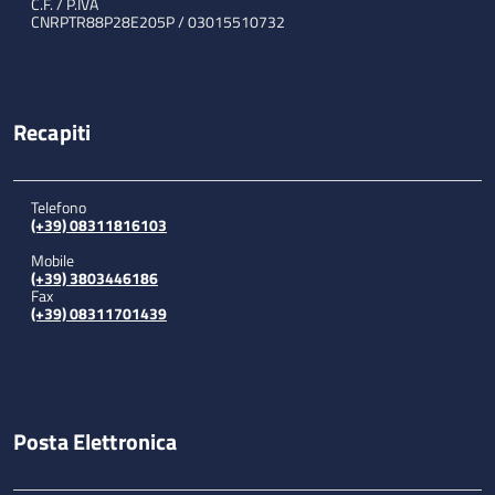
C.F. / P.IVA
CNRPTR88P28E205P / 03015510732
Recapiti
Telefono
(+39) 08311816103
Mobile
(+39) 3803446186
Fax
(+39) 08311701439
Posta Elettronica