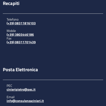
Recapiti
Telefono
(+39) 08311816103
Mobile
(+39) 3803446186
Fax
(+39) 08311701439
Posta Elettronica
PEC
cinieripietro@pec.it
Email
info@consulenzacinieri.it