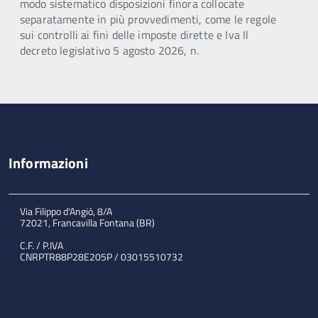
modo sistematico disposizioni finora collocate
separatamente in più provvedimenti, come le regole
sui controlli ai fini delle imposte dirette e Iva Il
decreto legislativo 5 agosto 2026, n.
Informazioni
Via Filippo d'Angiò, 8/A
72021, Francavilla Fontana (BR)
C.F. / P.IVA
CNRPTR88P28E205P / 03015510732